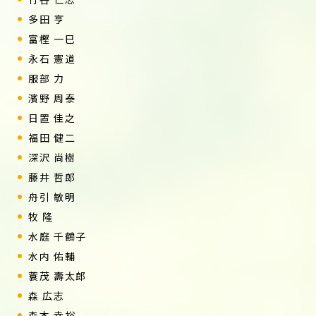
多田 亨
富樫 一巳
永石 憲道
服部 力
濱野 周泰
日置 佳之
福田 健二
深沢 尚樹
藤井 哲郎
舟引 敏明
牧 隆
水庭 千鶴子
水内 佑輔
蓑茂 壽太郎
森 広志
森本 幸裕