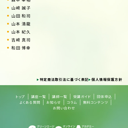
山﨑 誠子
山田 和司
山本 清龍
山本 紀久
吉﨑 真司
和田 博幸
特定商法取引法に基づく表記
個人情報保護方針
トップ
講座一覧
講師一覧
受講ガイド
団体申込
よくある質問
お知らせ
コラム
無料コンテンツ
お問い合わせ