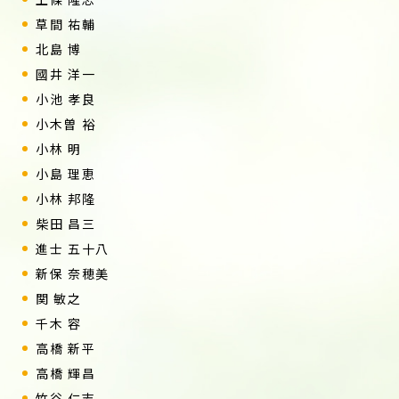
草間 祐輔
北島 博
國井 洋一
小池 孝良
小木曽 裕
小林 明
小島 理恵
小林 邦隆
柴田 昌三
進士 五十八
新保 奈穂美
関 敏之
千木 容
高橋 新平
高橋 輝昌
竹谷 仁志