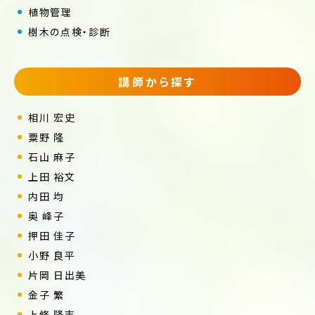
植物管理
樹木の点検・診断
講師から探す
相川 宏史
粟野 隆
石山 麻子
上田 裕文
内田 均
奥 峰子
押田 佳子
小野 良平
片岡 日出美
金子 繁
上條 隆志