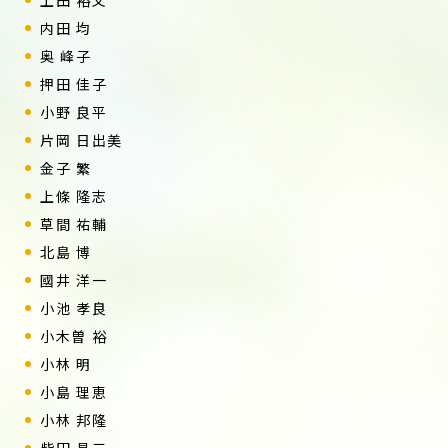
上田 裕文
内田 均
奥 峰子
押田 佳子
小野 良平
片岡 日出美
金子 繁
上條 隆志
草間 祐輔
北島 博
國井 洋一
小池 孝良
小木曽 裕
小林 明
小島 理恵
小林 邦隆