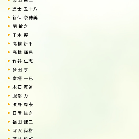
柴田 昌三
進士 五十八
新保 奈穂美
関 敏之
千木 容
高橋 新平
高橋 輝昌
竹谷 仁志
多田 亨
富樫 一巳
永石 憲道
服部 力
濱野 周泰
日置 佳之
福田 健二
深沢 尚樹