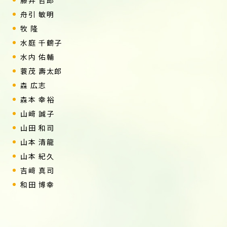
藤井 哲郎
舟引 敏明
牧 隆
水庭 千鶴子
水内 佑輔
蓑茂 壽太郎
森 広志
森本 幸裕
山﨑 誠子
山田 和司
山本 清龍
山本 紀久
吉﨑 真司
和田 博幸