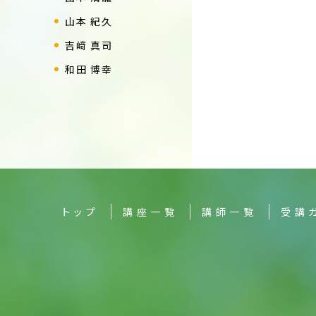
山本 紀久
吉﨑 真司
和田 博幸
トップ
講座一覧
講師一覧
受講