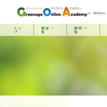
by 一般財団法人
トッ
講座一
講師一
プ
覧
覧