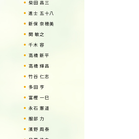
柴田 昌三
進士 五十八
新保 奈穂美
関 敏之
千木 容
高橋 新平
高橋 輝昌
竹谷 仁志
多田 亨
富樫 一巳
永石 憲道
服部 力
濱野 周泰