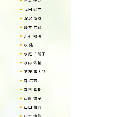
日置 佳之
福田 健二
深沢 尚樹
藤井 哲郎
舟引 敏明
牧 隆
水庭 千鶴子
水内 佑輔
蓑茂 壽太郎
森 広志
森本 幸裕
山﨑 誠子
山田 和司
山本 清龍