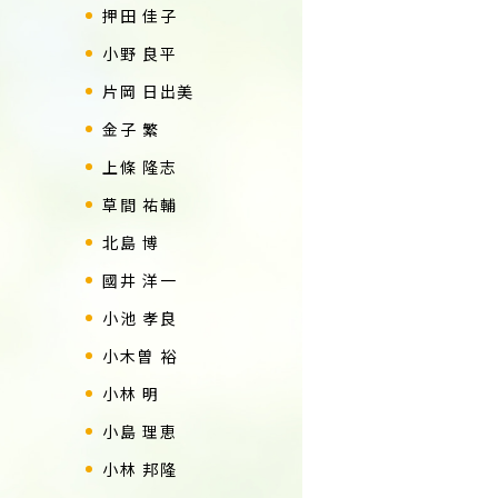
押田 佳子
小野 良平
片岡 日出美
金子 繁
上條 隆志
草間 祐輔
北島 博
國井 洋一
小池 孝良
小木曽 裕
小林 明
小島 理恵
小林 邦隆