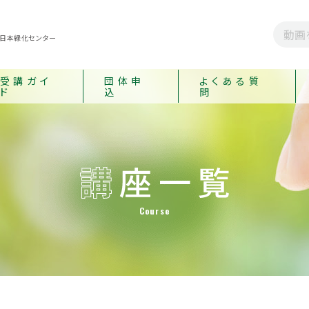
 日本緑化センター
受講ガイ
団体申
よくある質
ド
込
問
Course