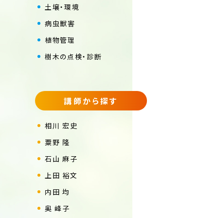
土壌・環境
病虫獣害
植物管理
樹木の点検・診断
講師から探す
相川 宏史
粟野 隆
石山 麻子
上田 裕文
内田 均
奥 峰子