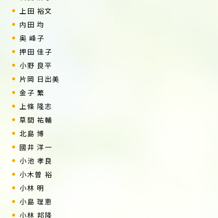
上田 裕文
内田 均
奥 峰子
押田 佳子
小野 良平
片岡 日出美
金子 繁
上條 隆志
草間 祐輔
北島 博
國井 洋一
小池 孝良
小木曽 裕
小林 明
小島 理恵
小林 邦隆