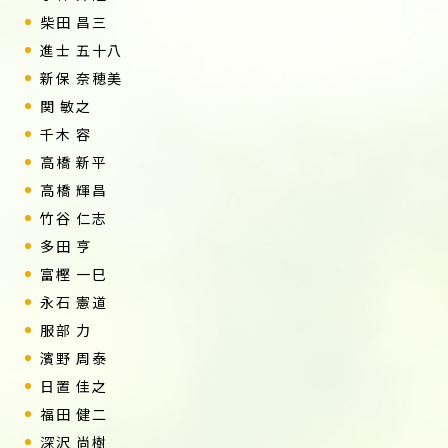
柴田 昌三
進士 五十八
新保 奈穂美
関 敏之
千木 容
高橋 新平
高橋 輝昌
竹谷 仁志
多田 亨
富樫 一巳
永石 憲道
服部 力
濱野 周泰
日置 佳之
福田 健二
深沢 尚樹