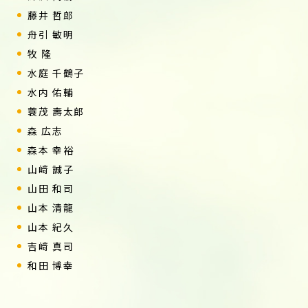
藤井 哲郎
舟引 敏明
牧 隆
水庭 千鶴子
水内 佑輔
蓑茂 壽太郎
森 広志
森本 幸裕
山﨑 誠子
山田 和司
山本 清龍
山本 紀久
吉﨑 真司
和田 博幸