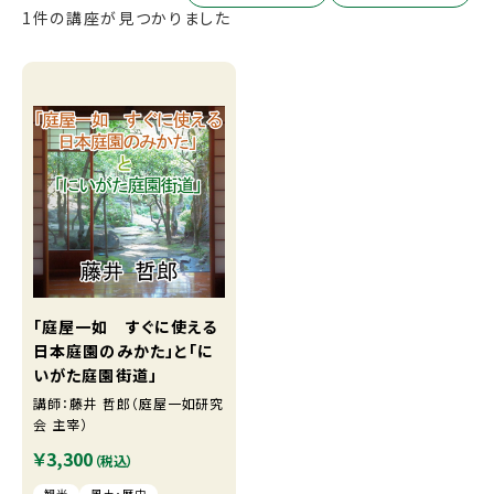
1件の講座が見つかりました
「庭屋一如 すぐに使える
日本庭園のみかた」と「に
いがた庭園街道」
講師：藤井 哲郎（庭屋一如研究
会 主宰）
￥3,300
（税込）
観光
風土・歴史