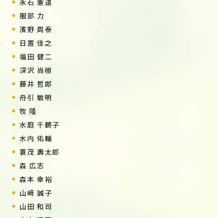
永石 憲道
服部 力
濱野 周泰
日置 佳之
福田 健二
深沢 尚樹
藤井 哲郎
舟引 敏明
牧 隆
水庭 千鶴子
水内 佑輔
蓑茂 壽太郎
森 広志
森本 幸裕
山﨑 誠子
山田 和司