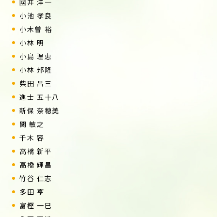
國井 洋一
小池 孝良
小木曽 裕
小林 明
小島 理恵
小林 邦隆
柴田 昌三
進士 五十八
新保 奈穂美
関 敏之
千木 容
高橋 新平
高橋 輝昌
竹谷 仁志
多田 亨
富樫 一巳