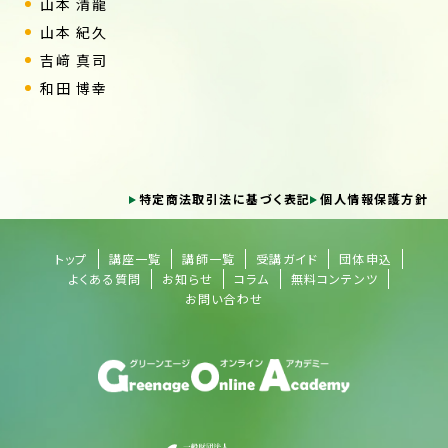
山本 清龍
山本 紀久
吉﨑 真司
和田 博幸
特定商法取引法に基づく表記
個人情報保護方針
トップ
講座一覧
講師一覧
受講ガイド
団体申込
よくある質問
お知らせ
コラム
無料コンテンツ
お問い合わせ