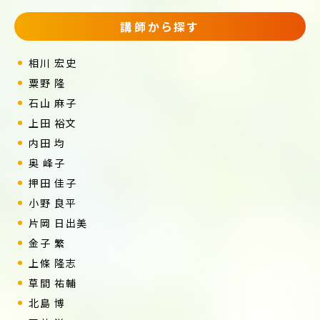
講師から探す
相川 宏史
粟野 隆
石山 麻子
上田 裕文
内田 均
奥 峰子
押田 佳子
小野 良平
片岡 日出美
金子 繁
上條 隆志
草間 祐輔
北島 博