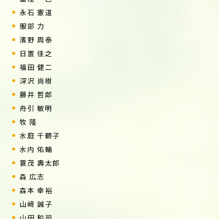
永石 憲道
服部 力
濱野 周泰
日置 佳之
福田 健二
深沢 尚樹
藤井 哲郎
舟引 敏明
牧 隆
水庭 千鶴子
水内 佑輔
蓑茂 壽太郎
森 広志
森本 幸裕
山﨑 誠子
山田 和司