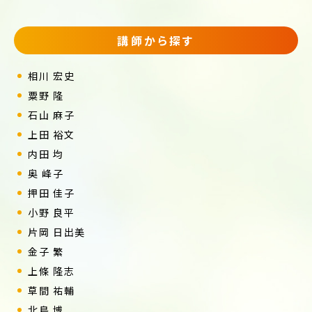
講師から探す
相川 宏史
粟野 隆
石山 麻子
上田 裕文
内田 均
奥 峰子
押田 佳子
小野 良平
片岡 日出美
金子 繁
上條 隆志
草間 祐輔
北島 博