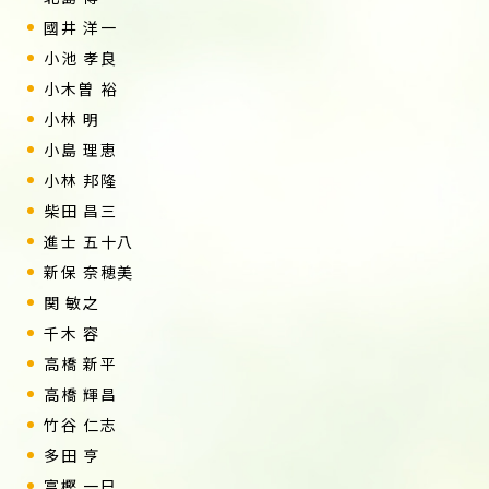
國井 洋一
小池 孝良
小木曽 裕
小林 明
小島 理恵
小林 邦隆
柴田 昌三
進士 五十八
新保 奈穂美
関 敏之
千木 容
高橋 新平
高橋 輝昌
竹谷 仁志
多田 亨
富樫 一巳