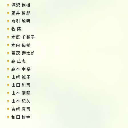
深沢 尚樹
藤井 哲郎
舟引 敏明
牧 隆
水庭 千鶴子
水内 佑輔
蓑茂 壽太郎
森 広志
森本 幸裕
山﨑 誠子
山田 和司
山本 清龍
山本 紀久
吉﨑 真司
和田 博幸