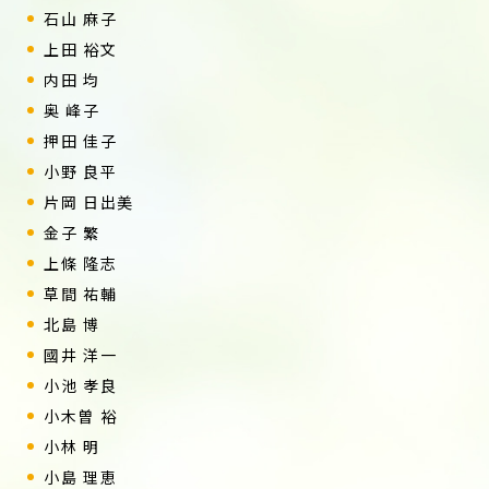
石山 麻子
上田 裕文
内田 均
奥 峰子
押田 佳子
小野 良平
片岡 日出美
金子 繁
上條 隆志
草間 祐輔
北島 博
國井 洋一
小池 孝良
小木曽 裕
小林 明
小島 理恵