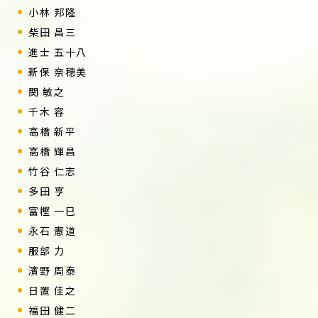
小林 邦隆
柴田 昌三
進士 五十八
新保 奈穂美
関 敏之
千木 容
高橋 新平
高橋 輝昌
竹谷 仁志
多田 亨
富樫 一巳
永石 憲道
服部 力
濱野 周泰
日置 佳之
福田 健二