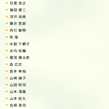
日置 佳之
福田 健二
深沢 尚樹
藤井 哲郎
舟引 敏明
牧 隆
水庭 千鶴子
水内 佑輔
蓑茂 壽太郎
森 広志
森本 幸裕
山﨑 誠子
山田 和司
山本 清龍
山本 紀久
吉﨑 真司