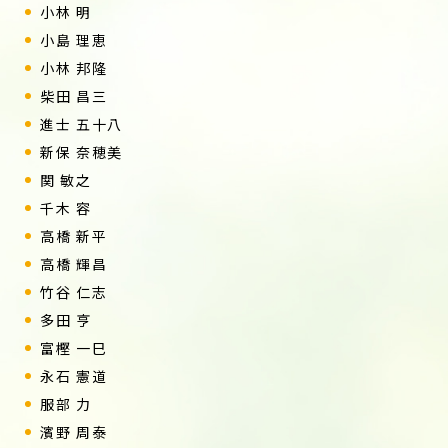
小林 明
小島 理恵
小林 邦隆
柴田 昌三
進士 五十八
新保 奈穂美
関 敏之
千木 容
高橋 新平
高橋 輝昌
竹谷 仁志
多田 亨
富樫 一巳
永石 憲道
服部 力
濱野 周泰