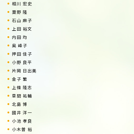
相川 宏史
粟野 隆
石山 麻子
上田 裕文
内田 均
奥 峰子
押田 佳子
小野 良平
片岡 日出美
金子 繁
上條 隆志
草間 祐輔
北島 博
國井 洋一
小池 孝良
小木曽 裕