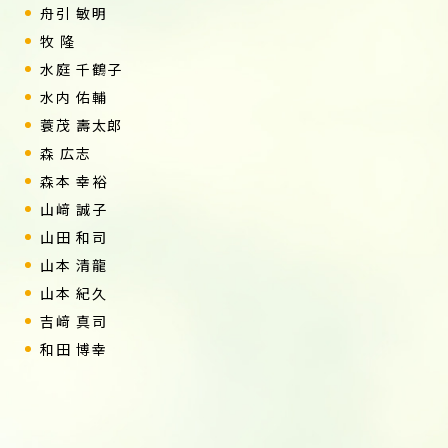
舟引 敏明
牧 隆
水庭 千鶴子
水内 佑輔
蓑茂 壽太郎
森 広志
森本 幸裕
山﨑 誠子
山田 和司
山本 清龍
山本 紀久
吉﨑 真司
和田 博幸