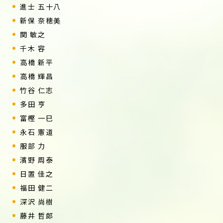
進士 五十八
新保 奈穂美
関 敏之
千木 容
高橋 新平
高橋 輝昌
竹谷 仁志
多田 亨
富樫 一巳
永石 憲道
服部 力
濱野 周泰
日置 佳之
福田 健二
深沢 尚樹
藤井 哲郎