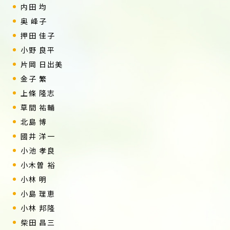
内田 均
奥 峰子
押田 佳子
小野 良平
片岡 日出美
金子 繁
上條 隆志
草間 祐輔
北島 博
國井 洋一
小池 孝良
小木曽 裕
小林 明
小島 理恵
小林 邦隆
柴田 昌三