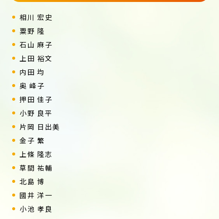
相川 宏史
粟野 隆
石山 麻子
上田 裕文
内田 均
奥 峰子
押田 佳子
小野 良平
片岡 日出美
金子 繁
上條 隆志
草間 祐輔
北島 博
國井 洋一
小池 孝良