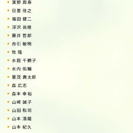
濱野 周泰
日置 佳之
福田 健二
深沢 尚樹
藤井 哲郎
舟引 敏明
牧 隆
水庭 千鶴子
水内 佑輔
蓑茂 壽太郎
森 広志
森本 幸裕
山﨑 誠子
山田 和司
山本 清龍
山本 紀久