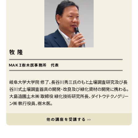
牧 隆
ＭＡＫＩ樹木医事務所 代表
岐阜大学大学院 修了、長谷川秀三氏のもと土壌調査研究及び長
谷川式土壌調査器具の開発･改良及び緑化資材の開発に携わる。
大島造園土木㈱ 取締役 緑化技術研究所長、ダイトウテクノグリー
ン㈱ 執行役員、樹木医。
他の講座を受講する ››