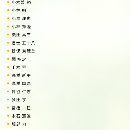
小木曽 裕
小林 明
小島 理恵
小林 邦隆
柴田 昌三
進士 五十八
新保 奈穂美
関 敏之
千木 容
高橋 新平
高橋 輝昌
竹谷 仁志
多田 亨
富樫 一巳
永石 憲道
服部 力